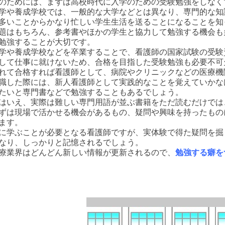
のためには、まずは高校時代に入学のための受験勉強をしなく
学や養成学校では、一般的な大学などとは異なり、専門的な知
多いことからかなり忙しい学生生活を送ることになることを知
題はもちろん、参考書やほかの学生と協力して勉強する機会も
勉強することが大切です。
学や養成学校などを卒業することで、看護師の国家試験の受験
して仕事に就けないため、合格を目指した受験勉強も必要不可
れて合格すれば看護師として、病院やクリニックなどの医療機
職した際には、新人看護師として実践的なことを覚えていかな
たいと専門書などで勉強することもあるでしょう。
はいえ、実際は難しい専門用語が並ぶ書籍をただ読むだけでは
ずは現場で活かせる機会があるもの、疑問や興味を持ったもの
ます。
に学ぶことが必要となる看護師ですが、実体験で得た疑問を掘
なり、しっかりと記憶されるでしょう。
療業界はどんどん新しい情報が更新されるので、
勉強する癖を