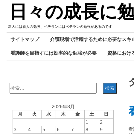
Skip
日々の成長に
to
content
新人には新人の勉強、ベテランにはベテランの勉強があるのです
サイトマップ
介護現場で活躍するために必要なスキ
看護師を目指すには効率的な勉強が必要
資格におけ
検
索:
2026年8月
月
火
水
木
金
土
日
1
2
看
3
4
5
6
7
8
9