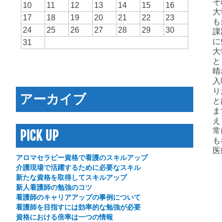
そ
10
11
12
13
14
15
16
大
17
18
19
20
21
22
23
も
24
25
26
27
28
29
30
課
に
31
大
と
晴
入
り
アーカイブ
と
ま
え
常
PICK UP
も
医
アロマセラピー資格で看護のスキルアップ
介護現場で活躍するために必要なスキル
新たな資格を取得してスキルアップ
新人看護師の勉強のコツ
看護師のキャリアアップの事例について
看護師を目指すには効率的な勉強が必要
資格における倍率は一つの情報